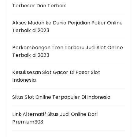
Terbesar Dan Terbaik
Akses Mudah ke Dunia Perjudian Poker Online
Terbaik di 2023
Perkembangan Tren Terbaru Judi Slot Online
Terbaik di 2023
Kesuksesan Slot Gacor Di Pasar Slot
Indonesia
Situs Slot Online Terpopuler Di Indonesia
Link Alternatif Situs Judi Online Dari
Premium303