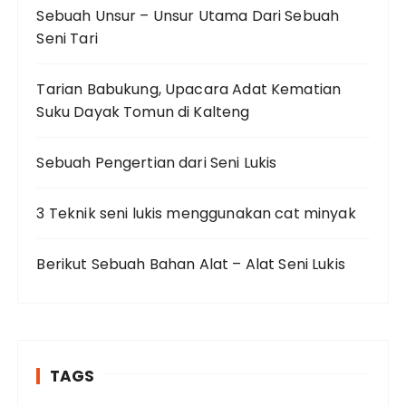
Sebuah Unsur – Unsur Utama Dari Sebuah
Seni Tari
Tarian Babukung, Upacara Adat Kematian
Suku Dayak Tomun di Kalteng
Sebuah Pengertian dari Seni Lukis
3 Teknik seni lukis menggunakan cat minyak
Berikut Sebuah Bahan Alat – Alat Seni Lukis
TAGS