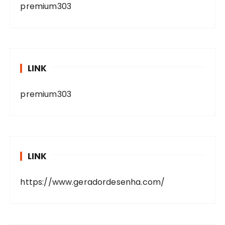
premium303
LINK
premium303
LINK
https://www.geradordesenha.com/