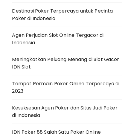
Destinasi Poker Terpercaya untuk Pecinta
Poker di Indonesia
Agen Perjudian Slot Online Tergacor di
Indonesia
Meningkatkan Peluang Menang di Slot Gacor
IDN Slot
Tempat Permain Poker Online Terpercaya di
2023
Kesuksesan Agen Poker dan Situs Judi Poker
di Indonesia
IDN Poker 88 Salah Satu Poker Online