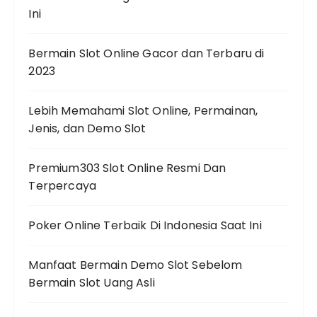
Ini
Bermain Slot Online Gacor dan Terbaru di
2023
Lebih Memahami Slot Online, Permainan,
Jenis, dan Demo Slot
Premium303 Slot Online Resmi Dan
Terpercaya
Poker Online Terbaik Di Indonesia Saat Ini
Manfaat Bermain Demo Slot Sebelom
Bermain Slot Uang Asli