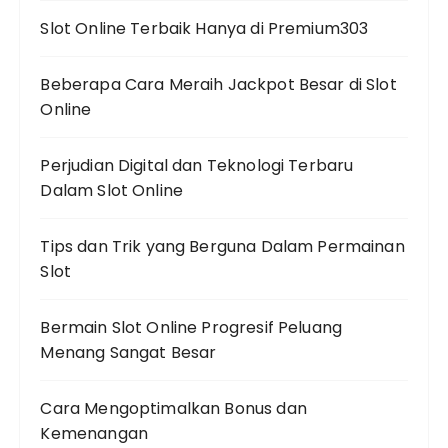
Slot Online Terbaik Hanya di Premium303
Beberapa Cara Meraih Jackpot Besar di Slot
Online
Perjudian Digital dan Teknologi Terbaru
Dalam Slot Online
Tips dan Trik yang Berguna Dalam Permainan
Slot
Bermain Slot Online Progresif Peluang
Menang Sangat Besar
Cara Mengoptimalkan Bonus dan
Kemenangan