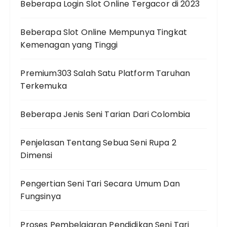
Beberapa Login Slot Online Tergacor di 2023
Beberapa Slot Online Mempunya Tingkat
Kemenagan yang Tinggi
Premium303 Salah Satu Platform Taruhan
Terkemuka
Beberapa Jenis Seni Tarian Dari Colombia
Penjelasan Tentang Sebua Seni Rupa 2
Dimensi
Pengertian Seni Tari Secara Umum Dan
Fungsinya
Proses Pembelajaran Pendidikan Seni Tari