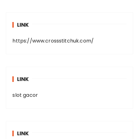
LINK
https://www.crossstitchuk.com/
LINK
slot gacor
LINK