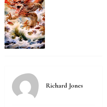
Richard Jones