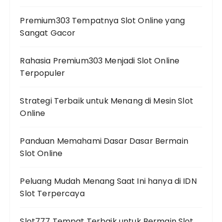
Premium303 Tempatnya Slot Online yang
Sangat Gacor
Rahasia Premium303 Menjadi Slot Online
Terpopuler
Strategi Terbaik untuk Menang di Mesin Slot
Online
Panduan Memahami Dasar Dasar Bermain
Slot Online
Peluang Mudah Menang Saat Ini hanya di IDN
Slot Terpercaya
Slot777 Tempat Terbaik untuk Bermain Slot