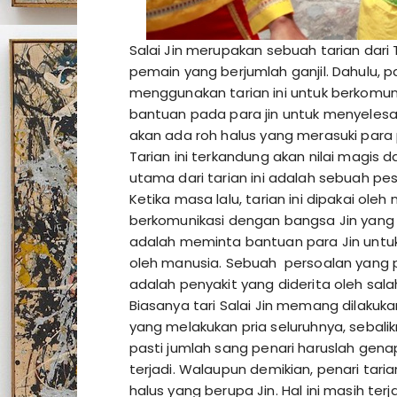
Salai Jin
merupakan sebuah tarian dari T
pemain yang berjumlah ganjil. Dahulu,
menggunakan tarian ini untuk berkomuni
bantuan pada para jin untuk menyelesa
akan ada roh halus yang merasuki para 
Tarian ini terkandung akan nilai magis 
utama dari tarian ini adalah sebuah pe
Ketika masa lalu, tarian ini dipakai o
berkomunikasi dengan bangsa Jin yang b
adalah meminta bantuan para Jin untu
oleh manusia. Sebuah persoalan yang pa
adalah penyakit yang diderita oleh sal
Biasanya tari Salai Jin memang dilakuk
yang melakukan pria seluruhnya, sebali
pasti jumlah sang penari haruslah genap
terjadi. Walaupun demikian, penari tar
halus yang berupa Jin. Hal ini masih ter