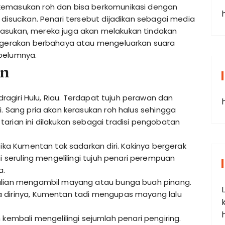
kemasukan roh dan bisa berkomunikasi dengan
 disucikan. Penari tersebut dijadikan sebagai media
asukan, mereka juga akan melakukan tindakan
n gerakan berbahaya atau mengeluarkan suara
belumnya.
an
ndragiri Hulu, Riau. Terdapat tujuh perawan dan
i. Sang pria akan kerasukan roh halus sehingga
arian ini dilakukan sebagai tradisi pengobatan
tika Kumentan tak sadarkan diri. Kakinya bergerak
gi seruling mengelilingi tujuh penari perempuan
a.
Bulian mengambil mayang atau bunga buah pinang.
a dirinya, Kumentan tadi mengupas mayang lalu
bali mengelilingi sejumlah penari pengiring.