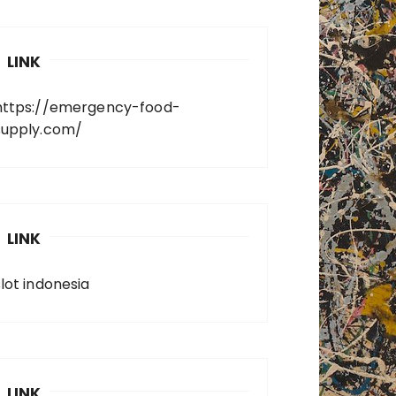
LINK
https://emergency-food-
supply.com/
LINK
slot indonesia
LINK