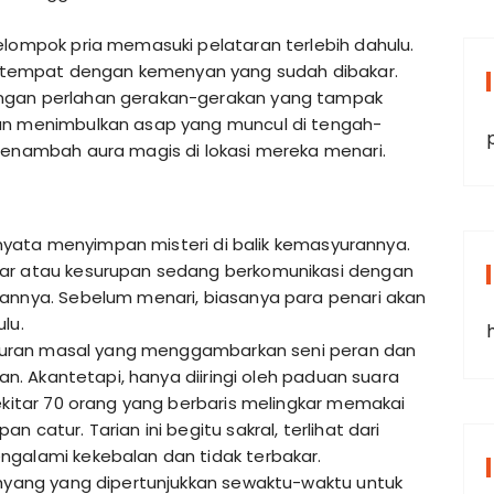
elompok pria memasuki pelataran terlebih dahulu.
tempat dengan kemenyan yang sudah dibakar.
engan perlahan gerakan-gerakan yang tampak
yan menimbulkan asap yang muncul di tengah-
menambah aura magis di lokasi mereka menari.
ternyata menyimpan misteri di balik kemasyurannya.
dar atau kesurupan sedang berkomunikasi dengan
nannya. Sebelum menari, biasanya para penari akan
lu.
 hiburan masal yang menggambarkan seni peran dan
lan. Akantetapi, hanya diiringi oleh paduan suara
sekitar 70 orang yang berbaris melingkar memakai
 catur. Tarian ini begitu sakral, terlihat dari
ngalami kekebalan dan tidak terbakar.
ghyang yang dipertunjukkan sewaktu-waktu untuk