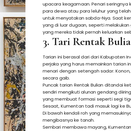
upacara keagamaan. Penari seringnya 
para dewa atau para leluhur yang telah
untuk menyatakan sabda-Nya. Saat ker
yang di luar dugaan, seperti melakuka
yang mereka tidak pernah keluarkan se
3. Tari Rentak Buli
Tarian ini berasal dari dari Kabupaten I
perjaka yang harus memainkan tarian in
menari dengan setengah sadar. Konon, t
secara gaib.
Puncak tarian Rentak Bulian ditandai ke
sendiri mengikuti alunan gendang diirin
yang membuat formasi seperti segi tig
Sesaat, Kumentan tadi masuk lagi ke 
Di bawah kendali roh yang memasukiny
mengibasnya ke tanah.
Sembari membawa mayang, Kumentan kem