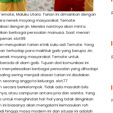
ernate, Maluku Utara. Tarian ini dimainkan dengan
 para nenek moyang masyarakat Ternate
kasi dengan jin. Mereka nantinya akan minta
ikan berbagai persoalan manusia. Saat menari
penari.
slot99
dan merupakan tarian etnik suku asli Ternate. Yang
san terhadap para makhluk gaib yang berupa Jin.
leh nenek moyang masyarakat Ternate untuk
erada di alam gaib. Tujuan dari komunikasi ini
k menyelesaikan berbagai persoalan yang dihadapi
ling sering menjadi alasan tarian ini diadakan
ah seorang anggota keluarga.
slot77
an secara berkelompok. Tidak ada masalah bila
knya, atau campuran antara pria dan wanita. Yang
 untuk menghindari hal-hal yang tidak diinginkan
ian ini biasanya akan mengalami kemasukan roh
jadi hingga masa modern ini dan situasi ini adalah