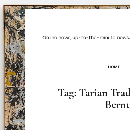
S
k
i
p
Online news, up-to-the-minute news, b
t
o
c
o
HOME
n
t
e
Tag:
Tarian Trad
n
t
Bernu