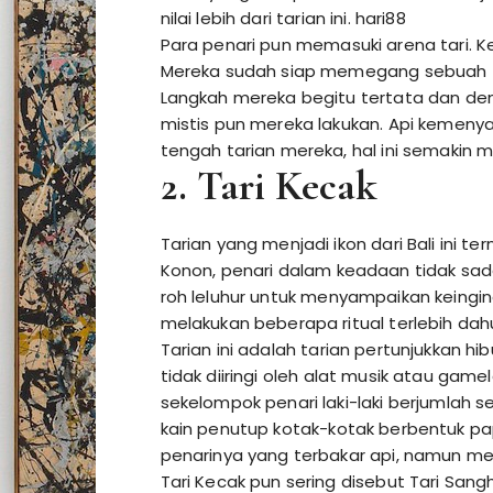
nilai lebih dari tarian ini.
hari88
Para penari pun memasuki arena tari. K
Mereka sudah siap memegang sebuah 
Langkah mereka begitu tertata dan d
mistis pun mereka lakukan. Api kemen
tengah tarian mereka, hal ini semakin 
2. Tari Kecak
Tarian yang menjadi ikon dari Bali ini 
Konon, penari dalam keadaan tidak sa
roh leluhur untuk menyampaikan keingi
melakukan beberapa ritual terlebih dahu
Tarian ini adalah tarian pertunjukkan
tidak diiringi oleh alat musik atau game
sekelompok penari laki-laki berjumlah 
kain penutup kotak-kotak berbentuk papan
penarinya yang terbakar api, namun me
Tari Kecak pun sering disebut Tari San