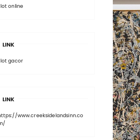
lot online
LINK
slot gacor
LINK
https://www.creeksidelandsinn.co
m/