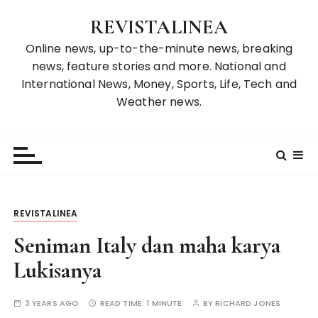
S
REVISTALINEA
k
i
Online news, up-to-the-minute news, breaking
p
news, feature stories and more. National and
t
International News, Money, Sports, Life, Tech and
o
Weather news.
c
o
n
t
e
n
REVISTALINEA
t
Seniman Italy dan maha karya
Lukisanya
3 YEARS AGO
READ TIME:
1 MINUTE
BY
RICHARD JONES