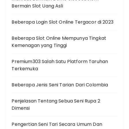
Bermain Slot Uang Asli
Beberapa Login Slot Online Tergacor di 2023
Beberapa Slot Online Mempunya Tingkat
Kemenagan yang Tinggi
Premium303 Salah Satu Platform Taruhan
Terkemuka
Beberapa Jenis Seni Tarian Dari Colombia
Penjelasan Tentang Sebua Seni Rupa 2
Dimensi
Pengertian Seni Tari Secara Umum Dan