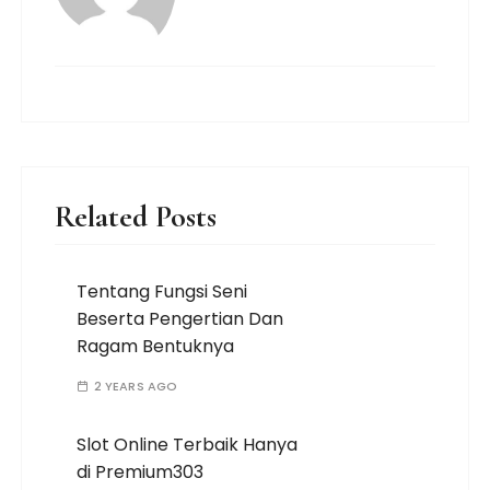
Related Posts
Tentang Fungsi Seni
Beserta Pengertian Dan
Ragam Bentuknya
2 YEARS AGO
Slot Online Terbaik Hanya
di Premium303