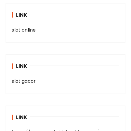
LINK
slot online
LINK
slot gacor
LINK