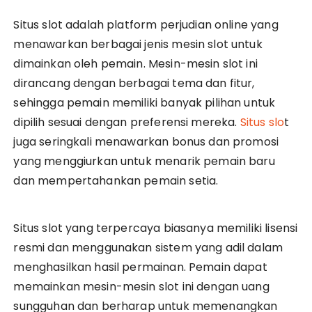
Situs slot adalah platform perjudian online yang
menawarkan berbagai jenis mesin slot untuk
dimainkan oleh pemain. Mesin-mesin slot ini
dirancang dengan berbagai tema dan fitur,
sehingga pemain memiliki banyak pilihan untuk
dipilih sesuai dengan preferensi mereka.
Situs slo
t
juga seringkali menawarkan bonus dan promosi
yang menggiurkan untuk menarik pemain baru
dan mempertahankan pemain setia.
Situs slot yang terpercaya biasanya memiliki lisensi
resmi dan menggunakan sistem yang adil dalam
menghasilkan hasil permainan. Pemain dapat
memainkan mesin-mesin slot ini dengan uang
sungguhan dan berharap untuk memenangkan