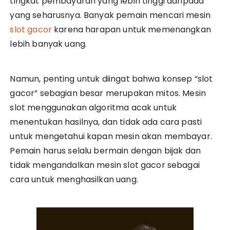
tingkat pembayaran yang lebih tinggi daripada
yang seharusnya. Banyak pemain mencari mesin
slot gacor
karena harapan untuk memenangkan
lebih banyak uang.
Namun, penting untuk diingat bahwa konsep “slot
gacor” sebagian besar merupakan mitos. Mesin
slot menggunakan algoritma acak untuk
menentukan hasilnya, dan tidak ada cara pasti
untuk mengetahui kapan mesin akan membayar.
Pemain harus selalu bermain dengan bijak dan
tidak mengandalkan mesin slot gacor sebagai
cara untuk menghasilkan uang.