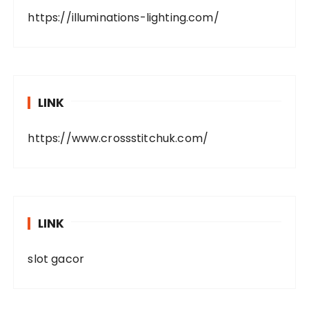
https://illuminations-lighting.com/
LINK
https://www.crossstitchuk.com/
LINK
slot gacor