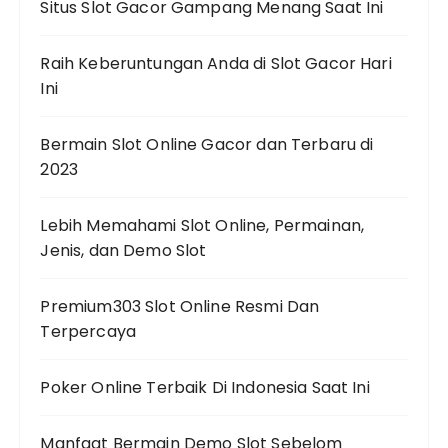
Situs Slot Gacor Gampang Menang Saat Ini
Raih Keberuntungan Anda di Slot Gacor Hari
Ini
Bermain Slot Online Gacor dan Terbaru di
2023
Lebih Memahami Slot Online, Permainan,
Jenis, dan Demo Slot
Premium303 Slot Online Resmi Dan
Terpercaya
Poker Online Terbaik Di Indonesia Saat Ini
Manfaat Bermain Demo Slot Sebelom