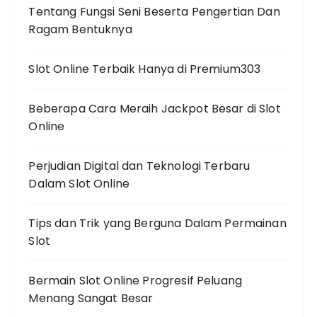
Tentang Fungsi Seni Beserta Pengertian Dan
Ragam Bentuknya
Slot Online Terbaik Hanya di Premium303
Beberapa Cara Meraih Jackpot Besar di Slot
Online
Perjudian Digital dan Teknologi Terbaru
Dalam Slot Online
Tips dan Trik yang Berguna Dalam Permainan
Slot
Bermain Slot Online Progresif Peluang
Menang Sangat Besar