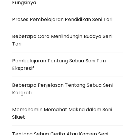
Fungsinya
Proses Pembelajaran Pendidikan Seni Tari
Beberapa Cara Menlindungin Budaya Seni
Tari
Pembelajaran Tentang Sebua Seni Tari
Ekspresif
Beberapa Penjelasan Tentang Sebua Seni
Kaligrafi
Memahamin Memahat Makna dalam Seni
Siluet
Tentang Sebua Cerita Atau Konsep Seni