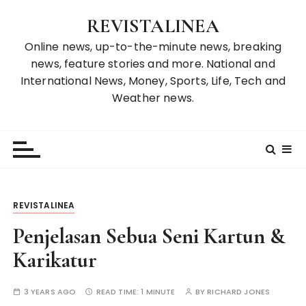
S
REVISTALINEA
k
i
Online news, up-to-the-minute news, breaking
p
news, feature stories and more. National and
t
International News, Money, Sports, Life, Tech and
o
Weather news.
c
o
n
t
e
n
REVISTALINEA
t
Penjelasan Sebua Seni Kartun &
Karikatur
3 YEARS AGO
READ TIME:
1 MINUTE
BY
RICHARD JONES