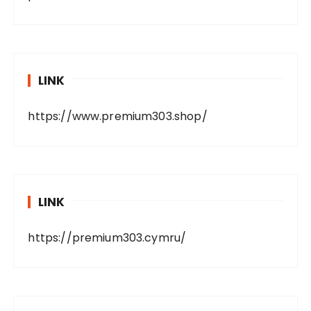
LINK
https://www.premium303.shop/
LINK
https://premium303.cymru/