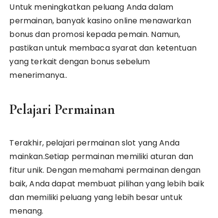
Untuk meningkatkan peluang Anda dalam
permainan, banyak kasino online menawarkan
bonus dan promosi kepada pemain. Namun,
pastikan untuk membaca syarat dan ketentuan
yang terkait dengan bonus sebelum
menerimanya..
Pelajari Permainan
Terakhir, pelajari permainan slot yang Anda
mainkan.Setiap permainan memiliki aturan dan
fitur unik. Dengan memahami permainan dengan
baik, Anda dapat membuat pilihan yang lebih baik
dan memiliki peluang yang lebih besar untuk
menang.