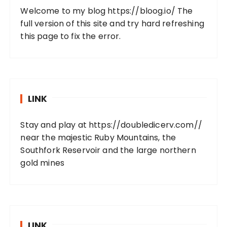
Welcome to my blog
https://bloog.io/
The
full version of this site and try hard refreshing
this page to fix the error.
LINK
Stay and play at
https://doubledicerv.com//
near the majestic Ruby Mountains, the
Southfork Reservoir and the large northern
gold mines
LINK