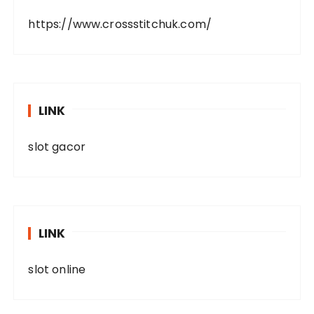
https://www.crossstitchuk.com/
LINK
slot gacor
LINK
slot online