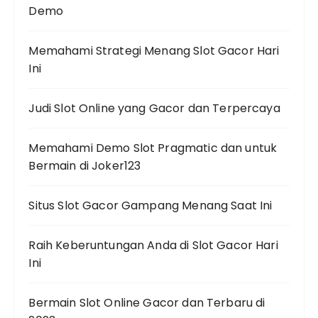
Demo
Memahami Strategi Menang Slot Gacor Hari
Ini
Judi Slot Online yang Gacor dan Terpercaya
Memahami Demo Slot Pragmatic dan untuk
Bermain di Joker123
Situs Slot Gacor Gampang Menang Saat Ini
Raih Keberuntungan Anda di Slot Gacor Hari
Ini
Bermain Slot Online Gacor dan Terbaru di