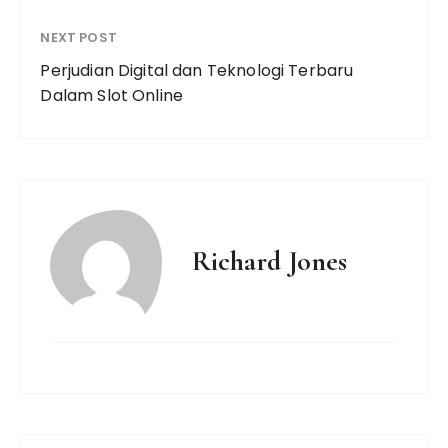
NEXT POST
Perjudian Digital dan Teknologi Terbaru
Dalam Slot Online
Richard Jones