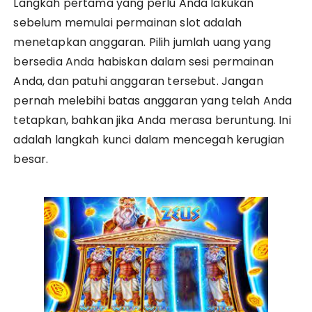
Langkah pertama yang perlu Anda lakukan
sebelum memulai permainan slot adalah
menetapkan anggaran. Pilih jumlah uang yang
bersedia Anda habiskan dalam sesi permainan
Anda, dan patuhi anggaran tersebut. Jangan
pernah melebihi batas anggaran yang telah Anda
tetapkan, bahkan jika Anda merasa beruntung. Ini
adalah langkah kunci dalam mencegah kerugian
besar.