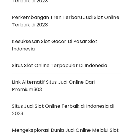
Terbaik di 2023
Perkembangan Tren Terbaru Judi Slot Online
Terbaik di 2023
Kesuksesan Slot Gacor Di Pasar Slot
Indonesia
Situs Slot Online Terpopuler Di Indonesia
Link Alternatif Situs Judi Online Dari
Premium303
Situs Judi Slot Online Terbaik di Indonesia di
2023
Mengeksplorasi Dunia Judi Online Melalui Slot