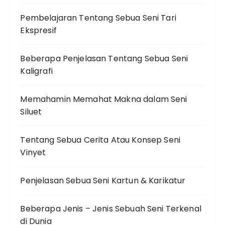
Pembelajaran Tentang Sebua Seni Tari
Ekspresif
Beberapa Penjelasan Tentang Sebua Seni
Kaligrafi
Memahamin Memahat Makna dalam Seni
Siluet
Tentang Sebua Cerita Atau Konsep Seni
Vinyet
Penjelasan Sebua Seni Kartun & Karikatur
Beberapa Jenis – Jenis Sebuah Seni Terkenal
di Dunia