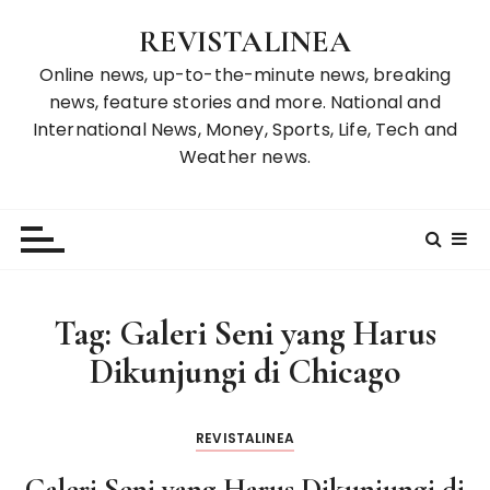
S
REVISTALINEA
k
i
Online news, up-to-the-minute news, breaking
p
news, feature stories and more. National and
t
International News, Money, Sports, Life, Tech and
o
Weather news.
c
o
n
t
e
n
Tag:
Galeri Seni yang Harus
t
Dikunjungi di Chicago
REVISTALINEA
Galeri Seni yang Harus Dikunjungi di