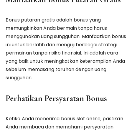
Bonus putaran gratis adalah bonus yang
memungkinkan Anda bermain tanpa harus
menggunakan uang sungguhan. Manfaatkan bonus
ini untuk berlatih dan menguji berbagai strategi
permainan tanpa risiko finansial. Ini adalah cara
yang baik untuk meningkatkan keterampilan Anda
sebelum memasang taruhan dengan uang
sungguhan.
Perhatikan Persyaratan Bonus
Ketika Anda menerima bonus slot online, pastikan
Anda membaca dan memahami persyaratan