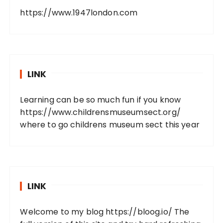
https://www.1947london.com
LINK
Learning can be so much fun if you know
https://www.childrensmuseumsect.org/
where to go childrens museum sect this year
LINK
Welcome to my blog
https://bloog.io/
The