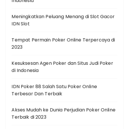
Indonesia
Meningkatkan Peluang Menang di Slot Gacor
IDN Slot
Tempat Permain Poker Online Terpercaya di
2023
Kesuksesan Agen Poker dan Situs Judi Poker
di Indonesia
IDN Poker 88 Salah Satu Poker Online
Terbesar Dan Terbaik
Akses Mudah ke Dunia Perjudian Poker Online
Terbaik di 2023