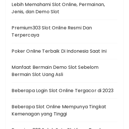
Lebih Memahami Slot Online, Permainan,
Jenis, dan Demo Slot
Premium303 Slot Online Resmi Dan
Terpercaya
Poker Online Terbaik Di Indonesia Saat Ini
Manfaat Bermain Demo Slot Sebelom
Bermain Slot Uang Asli
Beberapa Login Slot Online Tergacor di 2023
Beberapa Slot Online Mempunya Tingkat
Kemenagan yang Tinggi