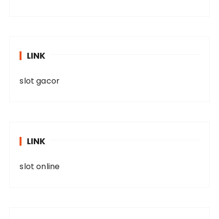
LINK
slot gacor
LINK
slot online