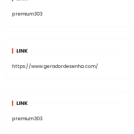
premium303
LINK
https://www.geradordesenha.com/
LINK
premium303