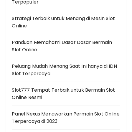
Terpopuler
Strategi Terbaik untuk Menang di Mesin Slot
Online
Panduan Memahami Dasar Dasar Bermain
Slot Online
Peluang Mudah Menang Saat Ini hanya di IDN
Slot Terpercaya
Slot777 Tempat Terbaik untuk Bermain Slot
Online Resmi
Panel Nexus Menawarkan Permain Slot Online
Terpercaya di 2023