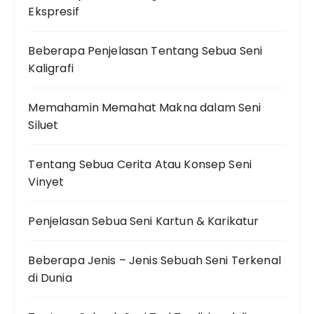
Ekspresif
Beberapa Penjelasan Tentang Sebua Seni
Kaligrafi
Memahamin Memahat Makna dalam Seni
Siluet
Tentang Sebua Cerita Atau Konsep Seni
Vinyet
Penjelasan Sebua Seni Kartun & Karikatur
Beberapa Jenis – Jenis Sebuah Seni Terkenal
di Dunia