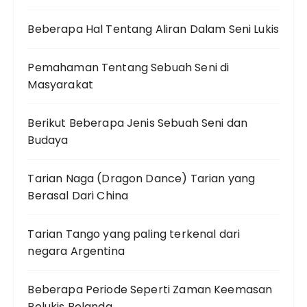
Beberapa Hal Tentang Aliran Dalam Seni Lukis
Pemahaman Tentang Sebuah Seni di
Masyarakat
Berikut Beberapa Jenis Sebuah Seni dan
Budaya
Tarian Naga (Dragon Dance) Tarian yang
Berasal Dari China
Tarian Tango yang paling terkenal dari
negara Argentina
Beberapa Periode Seperti Zaman Keemasan
Pelukis Belanda