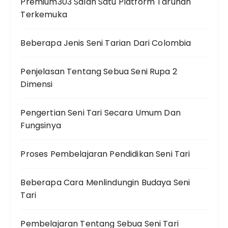
Premium303 Salah Satu Platform Taruhan
Terkemuka
Beberapa Jenis Seni Tarian Dari Colombia
Penjelasan Tentang Sebua Seni Rupa 2
Dimensi
Pengertian Seni Tari Secara Umum Dan
Fungsinya
Proses Pembelajaran Pendidikan Seni Tari
Beberapa Cara Menlindungin Budaya Seni
Tari
Pembelajaran Tentang Sebua Seni Tari