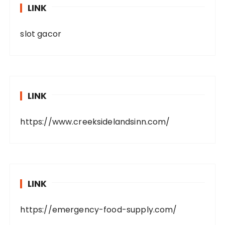
LINK
slot gacor
LINK
https://www.creeksidelandsinn.com/
LINK
https://emergency-food-supply.com/