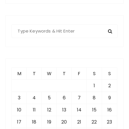
S
e
a
r
c
h
f
M
T
W
T
F
S
S
o
r
1
2
:
3
4
5
6
7
8
9
10
11
12
13
14
15
16
17
18
19
20
21
22
23