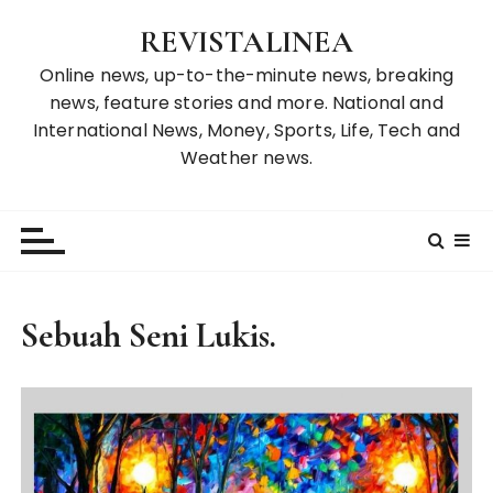
S
REVISTALINEA
k
i
Online news, up-to-the-minute news, breaking
p
news, feature stories and more. National and
t
International News, Money, Sports, Life, Tech and
o
Weather news.
c
o
n
t
e
n
Sebuah Seni Lukis.
t