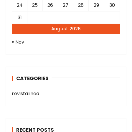
24
25
26
27
28
29
30
31
August 2026
« Nov
CATEGORIES
revistalinea
RECENT POSTS