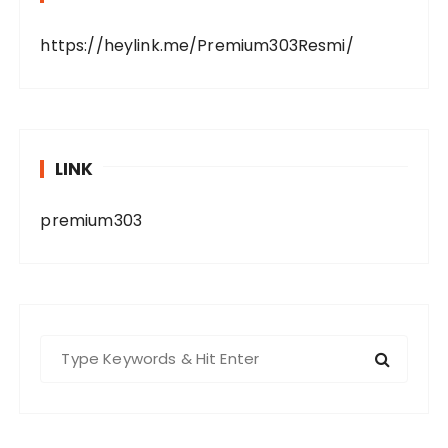
https://heylink.me/Premium303Resmi/
LINK
premium303
S
e
a
r
c