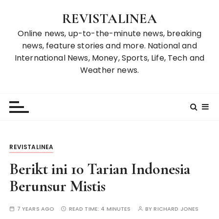
S
REVISTALINEA
k
i
Online news, up-to-the-minute news, breaking
p
news, feature stories and more. National and
t
International News, Money, Sports, Life, Tech and
o
Weather news.
c
o
n
t
e
n
REVISTALINEA
t
Berikt ini 10 Tarian Indonesia
Berunsur Mistis
7 YEARS AGO
READ TIME:
4 MINUTES
BY
RICHARD JONES