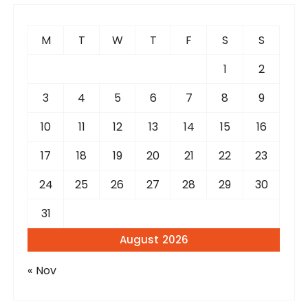
h
f
M
T
W
T
F
S
S
o
r
1
2
:
3
4
5
6
7
8
9
10
11
12
13
14
15
16
17
18
19
20
21
22
23
24
25
26
27
28
29
30
31
August 2026
« Nov