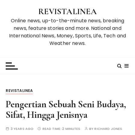
S
REVISTALINEA
k
i
Online news, up-to-the-minute news, breaking
p
news, feature stories and more. National and
t
International News, Money, Sports, Life, Tech and
o
Weather news.
c
o
n
t
e
n
REVISTALINEA
t
Pengertian Sebuah Seni Budaya,
Sifat, Hingga Jenisnya
3 YEARS AGO
READ TIME:
2 MINUTES
BY
RICHARD JONES