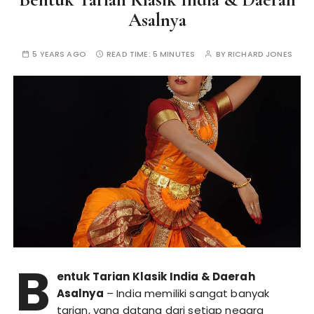
Asalnya
5 YEARS AGO
READ TIME:
5 MINUTES
BY
RICHARD JONES
B
entuk Tarian Klasik India & Daerah
Asalnya
– India memiliki sangat banyak
tarian, yang datang dari setiap negara