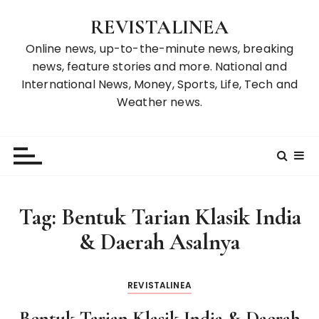
S
REVISTALINEA
k
i
Online news, up-to-the-minute news, breaking
p
news, feature stories and more. National and
t
International News, Money, Sports, Life, Tech and
o
Weather news.
c
o
n
t
e
n
Tag:
Bentuk Tarian Klasik India
t
& Daerah Asalnya
REVISTALINEA
Bentuk Tarian Klasik India & Daerah