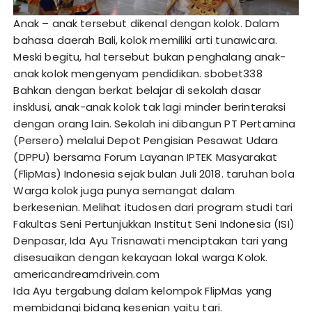
Anak – anak tersebut dikenal dengan kolok. Dalam
bahasa daerah Bali, kolok memiliki arti tunawicara.
Meski begitu, hal tersebut bukan penghalang anak-
anak kolok mengenyam pendidikan.
sbobet338
Bahkan dengan berkat belajar di sekolah dasar
insklusi, anak-anak kolok tak lagi minder berinteraksi
dengan orang lain. Sekolah ini dibangun PT Pertamina
(Persero) melalui Depot Pengisian Pesawat Udara
(DPPU) bersama Forum Layanan IPTEK Masyarakat
(FlipMas) Indonesia sejak bulan Juli 2018.
taruhan bola
Warga kolok juga punya semangat dalam
berkesenian. Melihat itudosen dari program studi tari
Fakultas Seni Pertunjukkan Institut Seni Indonesia (ISI)
Denpasar, Ida Ayu Trisnawati menciptakan tari yang
disesuaikan dengan kekayaan lokal warga Kolok.
americandreamdrivein.com
Ida Ayu tergabung dalam kelompok FlipMas yang
membidangi bidang kesenian yaitu tari.