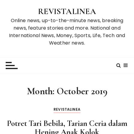
S
REVISTALINEA
k
i
Online news, up-to-the-minute news, breaking
p
news, feature stories and more. National and
t
International News, Money, Sports, Life, Tech and
o
Weather news.
c
o
n
t
e
n
Month:
October 2019
t
REVISTALINEA
Potret Tari Bebila, Tarian Ceria dalam
Hening Anak Kolok