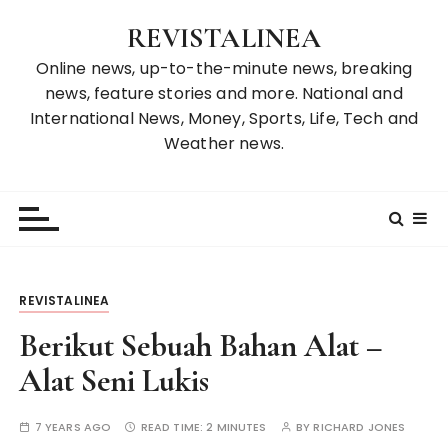
S
REVISTALINEA
k
i
Online news, up-to-the-minute news, breaking
p
news, feature stories and more. National and
t
International News, Money, Sports, Life, Tech and
o
Weather news.
c
o
n
t
e
n
REVISTALINEA
t
Berikut Sebuah Bahan Alat –
Alat Seni Lukis
7 YEARS AGO
READ TIME:
2 MINUTES
BY
RICHARD JONES