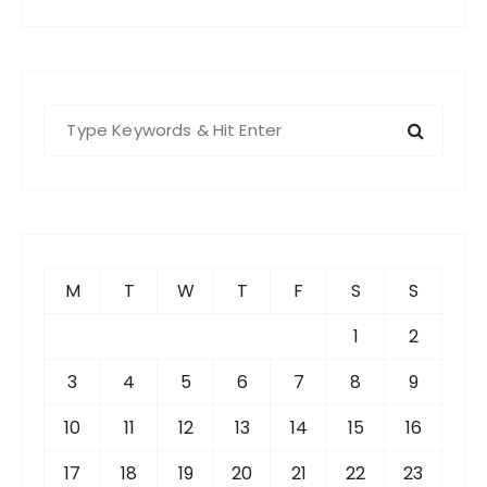
S
e
a
r
c
h
f
M
T
W
T
F
S
S
o
r
1
2
:
3
4
5
6
7
8
9
10
11
12
13
14
15
16
17
18
19
20
21
22
23