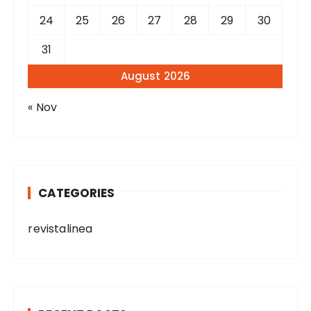
24
25
26
27
28
29
30
31
August 2026
« Nov
CATEGORIES
revistalinea