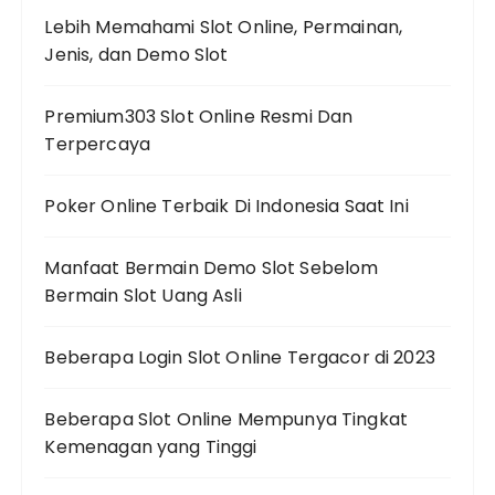
Lebih Memahami Slot Online, Permainan,
Jenis, dan Demo Slot
Premium303 Slot Online Resmi Dan
Terpercaya
Poker Online Terbaik Di Indonesia Saat Ini
Manfaat Bermain Demo Slot Sebelom
Bermain Slot Uang Asli
Beberapa Login Slot Online Tergacor di 2023
Beberapa Slot Online Mempunya Tingkat
Kemenagan yang Tinggi