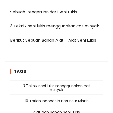
Sebuah Pengertian dari Seni Lukis
3 Teknik seni lukis menggunakan cat minyak
Berikut Sebuah Bahan Alat – Alat Seni Lukis
TAGS
3 Teknik seni lukis menggunakan cat
minyak
10 Tarian Indonesia Berunsur Mistis
Alat dan Bahan Seni Lukis