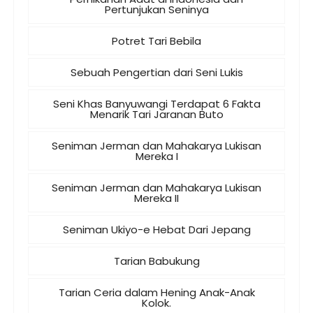
Pertunjukan Seninya
Potret Tari Bebila
Sebuah Pengertian dari Seni Lukis
Seni Khas Banyuwangi Terdapat 6 Fakta
Menarik Tari Jaranan Buto
Seniman Jerman dan Mahakarya Lukisan
Mereka I
Seniman Jerman dan Mahakarya Lukisan
Mereka II
Seniman Ukiyo-e Hebat Dari Jepang
Tarian Babukung
Tarian Ceria dalam Hening Anak-Anak
Kolok.