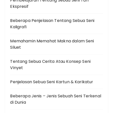
Pembelajaran Tentang Sebua Seni Tari
Ekspresif
Beberapa Penjelasan Tentang Sebua Seni
Kaligrafi
Memahamin Memahat Makna dalam Seni
Siluet
Tentang Sebua Cerita Atau Konsep Seni
Vinyet
Penjelasan Sebua Seni Kartun & Karikatur
Beberapa Jenis – Jenis Sebuah Seni Terkenal
di Dunia