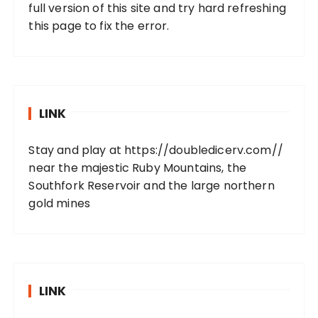
full version of this site and try hard refreshing
this page to fix the error.
LINK
Stay and play at
https://doubledicerv.com//
near the majestic Ruby Mountains, the
Southfork Reservoir and the large northern
gold mines
LINK