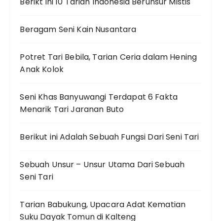
Berikt ini 10 Tarian Indonesia Berunsur Mistis
Beragam Seni Kain Nusantara
Potret Tari Bebila, Tarian Ceria dalam Hening
Anak Kolok
Seni Khas Banyuwangi Terdapat 6 Fakta
Menarik Tari Jaranan Buto
Berikut ini Adalah Sebuah Fungsi Dari Seni Tari
Sebuah Unsur – Unsur Utama Dari Sebuah
Seni Tari
Tarian Babukung, Upacara Adat Kematian
Suku Dayak Tomun di Kalteng