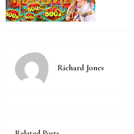
Richard Jones
Related Posts