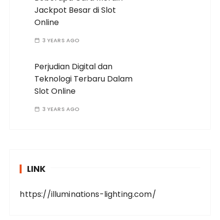
Jackpot Besar di Slot
Online
3 YEARS AGO
Perjudian Digital dan
Teknologi Terbaru Dalam
Slot Online
3 YEARS AGO
LINK
https://illuminations-lighting.com/