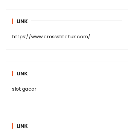
LINK
https://www.crossstitchuk.com/
LINK
slot gacor
LINK