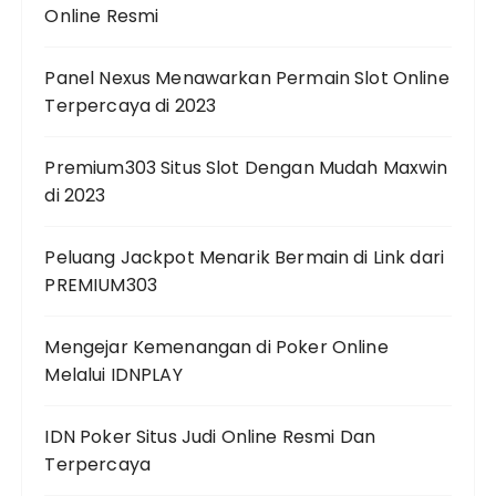
Online Resmi
Panel Nexus Menawarkan Permain Slot Online
Terpercaya di 2023
Premium303 Situs Slot Dengan Mudah Maxwin
di 2023
Peluang Jackpot Menarik Bermain di Link dari
PREMIUM303
Mengejar Kemenangan di Poker Online
Melalui IDNPLAY
IDN Poker Situs Judi Online Resmi Dan
Terpercaya