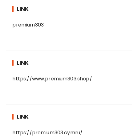
LINK
premium303
LINK
https://www.premium303.shop/
LINK
https://premium303.cymru/