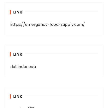
LINK
https://emergency-food-supply.com/
LINK
slot indonesia
LINK