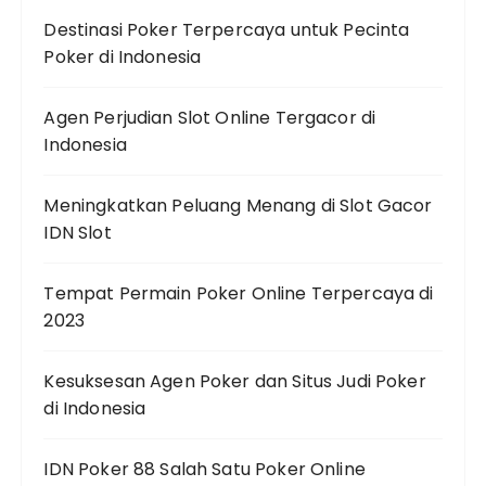
Destinasi Poker Terpercaya untuk Pecinta
Poker di Indonesia
Agen Perjudian Slot Online Tergacor di
Indonesia
Meningkatkan Peluang Menang di Slot Gacor
IDN Slot
Tempat Permain Poker Online Terpercaya di
2023
Kesuksesan Agen Poker dan Situs Judi Poker
di Indonesia
IDN Poker 88 Salah Satu Poker Online