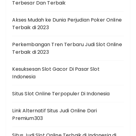
Terbesar Dan Terbaik
Akses Mudah ke Dunia Perjudian Poker Online
Terbaik di 2023
Perkembangan Tren Terbaru Judi Slot Online
Terbaik di 2023
Kesuksesan Slot Gacor Di Pasar Slot
Indonesia
Situs Slot Online Terpopuler Di Indonesia
Link Alternatif Situs Judi Online Dari
Premium303
Situs Judi Slot Online Terbaik di Indonesia di