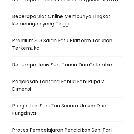
Beberapa Slot Online Mempunya Tingkat
Kemenagan yang Tinggi
Premium303 Salah Satu Platform Taruhan
Terkemuka
Beberapa Jenis Seni Tarian Dari Colombia
Penjelasan Tentang Sebua Seni Rupa 2
Dimensi
Pengertian Seni Tari Secara Umum Dan
Fungsinya
Proses Pembelajaran Pendidikan Seni Tari