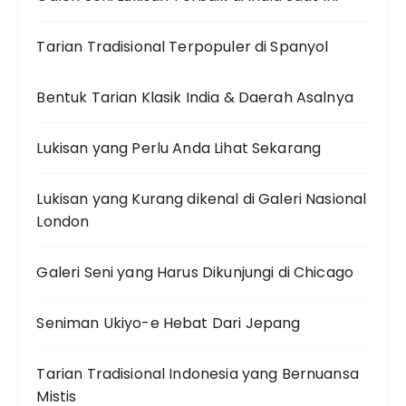
Tarian Tradisional Terpopuler di Spanyol
Bentuk Tarian Klasik India & Daerah Asalnya
Lukisan yang Perlu Anda Lihat Sekarang
Lukisan yang Kurang dikenal di Galeri Nasional
London
Galeri Seni yang Harus Dikunjungi di Chicago
Seniman Ukiyo-e Hebat Dari Jepang
Tarian Tradisional Indonesia yang Bernuansa
Mistis