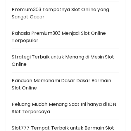
Premium303 Tempatnya Slot Online yang
Sangat Gacor
Rahasia Premium303 Menjadi Slot Online
Terpopuler
Strategi Terbaik untuk Menang di Mesin Slot
Online
Panduan Memahami Dasar Dasar Bermain
Slot Online
Peluang Mudah Menang Saat Ini hanya di IDN
Slot Terpercaya
Slot777 Tempat Terbaik untuk Bermain Slot