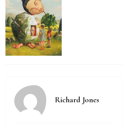
Richard Jones