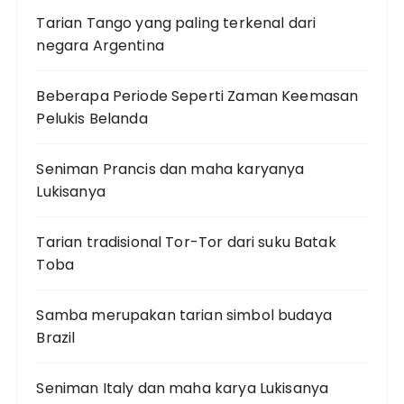
Tarian Tango yang paling terkenal dari
negara Argentina
Beberapa Periode Seperti Zaman Keemasan
Pelukis Belanda
Seniman Prancis dan maha karyanya
Lukisanya
Tarian tradisional Tor-Tor dari suku Batak
Toba
Samba merupakan tarian simbol budaya
Brazil
Seniman Italy dan maha karya Lukisanya