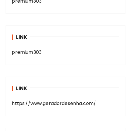
premium303
LINK
premium303
LINK
https://www.geradordesenha.com/