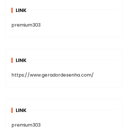
LINK
premium303
LINK
https://www.geradordesenha.com/
LINK
premium303