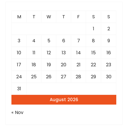
h
f
M
T
W
T
F
S
S
o
r
1
2
:
3
4
5
6
7
8
9
10
11
12
13
14
15
16
17
18
19
20
21
22
23
24
25
26
27
28
29
30
31
August 2026
« Nov