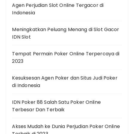
Agen Perjudian Slot Online Tergacor di
Indonesia
Meningkatkan Peluang Menang di Slot Gacor
IDN Slot
Tempat Permain Poker Online Terpercaya di
2023
Kesuksesan Agen Poker dan Situs Judi Poker
di Indonesia
IDN Poker 88 Salah Satu Poker Online
Terbesar Dan Terbaik
Akses Mudah ke Dunia Perjudian Poker Online
Terbaik di 2023