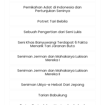
Pernikahan Adat di Indonesia dan
Pertunjukan Seninya
Potret Tari Bebila
Sebuah Pengertian dari Seni Lukis
Seni Khas Banyuwangi Terdapat 6 Fakta
Menarik Tari Jaranan Buto
Seniman Jerman dan Mahakarya Lukisan
Mereka I
Seniman Jerman dan Mahakarya Lukisan
Mereka II
Seniman Ukiyo-e Hebat Dari Jepang
Tarian Babukung