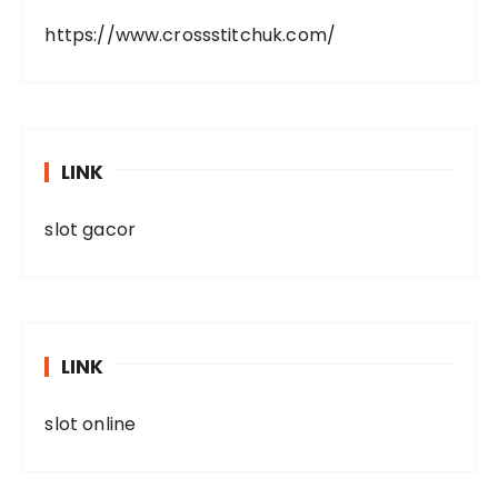
https://www.crossstitchuk.com/
LINK
slot gacor
LINK
slot online