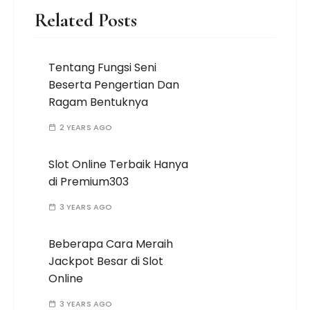
Related Posts
Tentang Fungsi Seni
Beserta Pengertian Dan
Ragam Bentuknya
2 YEARS AGO
Slot Online Terbaik Hanya
di Premium303
3 YEARS AGO
Beberapa Cara Meraih
Jackpot Besar di Slot
Online
3 YEARS AGO