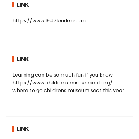
LINK
https://www.1947london.com
LINK
Learning can be so much fun if you know
https://www.childrensmuseumsect.org/
where to go childrens museum sect this year
LINK