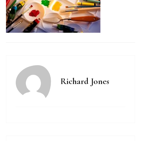
Richard Jones