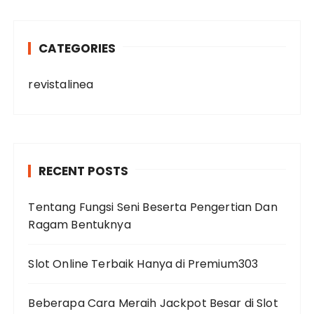
CATEGORIES
revistalinea
RECENT POSTS
Tentang Fungsi Seni Beserta Pengertian Dan
Ragam Bentuknya
Slot Online Terbaik Hanya di Premium303
Beberapa Cara Meraih Jackpot Besar di Slot