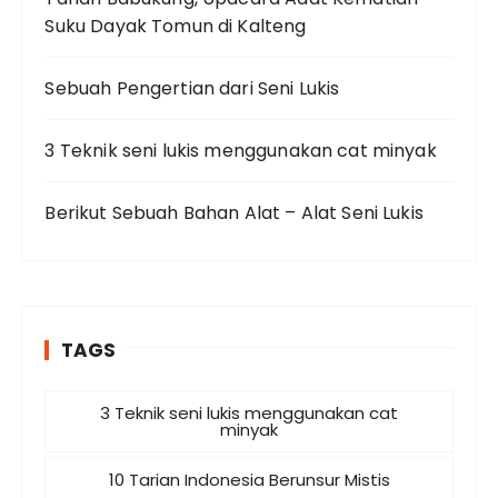
Suku Dayak Tomun di Kalteng
Sebuah Pengertian dari Seni Lukis
3 Teknik seni lukis menggunakan cat minyak
Berikut Sebuah Bahan Alat – Alat Seni Lukis
TAGS
3 Teknik seni lukis menggunakan cat
minyak
10 Tarian Indonesia Berunsur Mistis