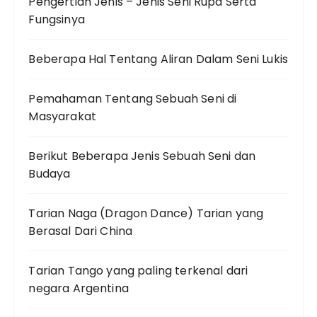
Pengertian Jenis – Jenis Seni Rupa Serta
Fungsinya
Beberapa Hal Tentang Aliran Dalam Seni Lukis
Pemahaman Tentang Sebuah Seni di
Masyarakat
Berikut Beberapa Jenis Sebuah Seni dan
Budaya
Tarian Naga (Dragon Dance) Tarian yang
Berasal Dari China
Tarian Tango yang paling terkenal dari
negara Argentina