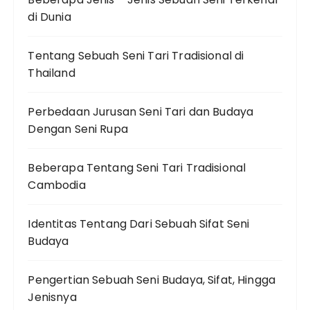
di Dunia
Tentang Sebuah Seni Tari Tradisional di
Thailand
Perbedaan Jurusan Seni Tari dan Budaya
Dengan Seni Rupa
Beberapa Tentang Seni Tari Tradisional
Cambodia
Identitas Tentang Dari Sebuah Sifat Seni
Budaya
Pengertian Sebuah Seni Budaya, Sifat, Hingga
Jenisnya