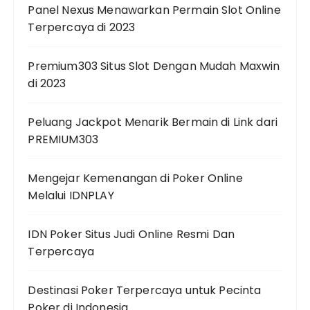
Panel Nexus Menawarkan Permain Slot Online
Terpercaya di 2023
Premium303 Situs Slot Dengan Mudah Maxwin
di 2023
Peluang Jackpot Menarik Bermain di Link dari
PREMIUM303
Mengejar Kemenangan di Poker Online
Melalui IDNPLAY
IDN Poker Situs Judi Online Resmi Dan
Terpercaya
Destinasi Poker Terpercaya untuk Pecinta
Poker di Indonesia