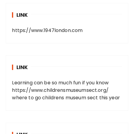
LINK
https://www.1947london.com
LINK
Learning can be so much fun if you know
https://www.childrensmuseumsect.org/
where to go childrens museum sect this year