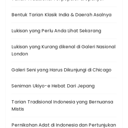
Bentuk Tarian Klasik India & Daerah Asalnya
Lukisan yang Perlu Anda Lihat Sekarang
Lukisan yang Kurang dikenal di Galeri Nasional
London
Galeri Seni yang Harus Dikunjungi di Chicago
Seniman Ukiyo-e Hebat Dari Jepang
Tarian Tradisional Indonesia yang Bernuansa
Mistis
Pernikahan Adat di Indonesia dan Pertunjukan