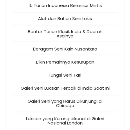
10 Tarian Indonesia Berunsur Mistis
Alat dan Bahan Seni Lukis
Bentuk Tarian Klasik India & Daerah
Asalnya
Beragam Seni Kain Nusantara
Bikin Pemainnya Kesurupan
Fungsi Seni Tari
Galeri Seni Lukisan Terbaik di India Saat Ini
Galeri Seni yang Harus Dikunjungi di
Chicago
Lukisan yang Kurang dikenal di Galeri
Nasional London