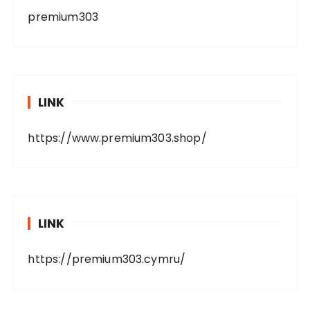
premium303
LINK
https://www.premium303.shop/
LINK
https://premium303.cymru/