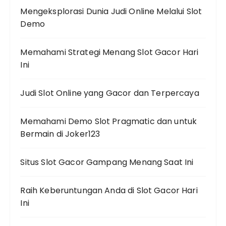
Mengeksplorasi Dunia Judi Online Melalui Slot
Demo
Memahami Strategi Menang Slot Gacor Hari
Ini
Judi Slot Online yang Gacor dan Terpercaya
Memahami Demo Slot Pragmatic dan untuk
Bermain di Joker123
Situs Slot Gacor Gampang Menang Saat Ini
Raih Keberuntungan Anda di Slot Gacor Hari
Ini