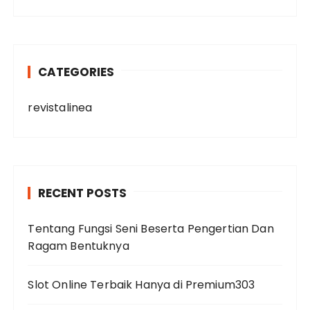
CATEGORIES
revistalinea
RECENT POSTS
Tentang Fungsi Seni Beserta Pengertian Dan
Ragam Bentuknya
Slot Online Terbaik Hanya di Premium303