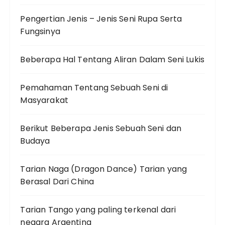
Pengertian Jenis – Jenis Seni Rupa Serta
Fungsinya
Beberapa Hal Tentang Aliran Dalam Seni Lukis
Pemahaman Tentang Sebuah Seni di
Masyarakat
Berikut Beberapa Jenis Sebuah Seni dan
Budaya
Tarian Naga (Dragon Dance) Tarian yang
Berasal Dari China
Tarian Tango yang paling terkenal dari
negara Argentina