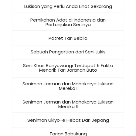
Lukisan yang Perlu Anda Lihat Sekarang
Pernikahan Adat di Indonesia dan
Pertunjukan Seninya
Potret Tari Bebila
Sebuah Pengertian dari Seni Lukis
Seni Khas Banyuwangi Terdapat 6 Fakta
Menarik Tari Jaranan Buto
Seniman Jerman dan Mahakarya Lukisan
Mereka I
Seniman Jerman dan Mahakarya Lukisan
Mereka II
Seniman Ukiyo-e Hebat Dari Jepang
Tarian Babukung