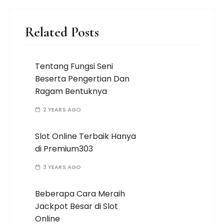
Related Posts
Tentang Fungsi Seni
Beserta Pengertian Dan
Ragam Bentuknya
2 YEARS AGO
Slot Online Terbaik Hanya
di Premium303
3 YEARS AGO
Beberapa Cara Meraih
Jackpot Besar di Slot
Online