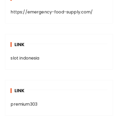
https://emergency-food-supply.com/
LINK
slot indonesia
LINK
premium303