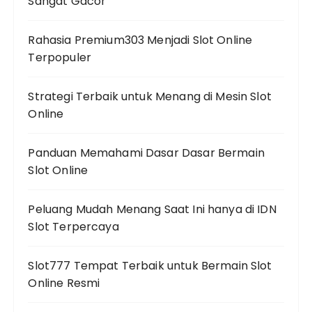
Sangat Gacor
Rahasia Premium303 Menjadi Slot Online
Terpopuler
Strategi Terbaik untuk Menang di Mesin Slot
Online
Panduan Memahami Dasar Dasar Bermain
Slot Online
Peluang Mudah Menang Saat Ini hanya di IDN
Slot Terpercaya
Slot777 Tempat Terbaik untuk Bermain Slot
Online Resmi