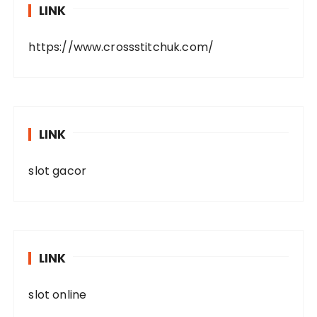
LINK
https://www.crossstitchuk.com/
LINK
slot gacor
LINK
slot online