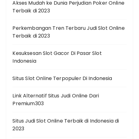
Akses Mudah ke Dunia Perjudian Poker Online
Terbaik di 2023
Perkembangan Tren Terbaru Judi Slot Online
Terbaik di 2023
Kesuksesan Slot Gacor Di Pasar Slot
Indonesia
Situs Slot Online Terpopuler Di Indonesia
Link Alternatif Situs Judi Online Dari
Premium303
Situs Judi Slot Online Terbaik di Indonesia di
2023