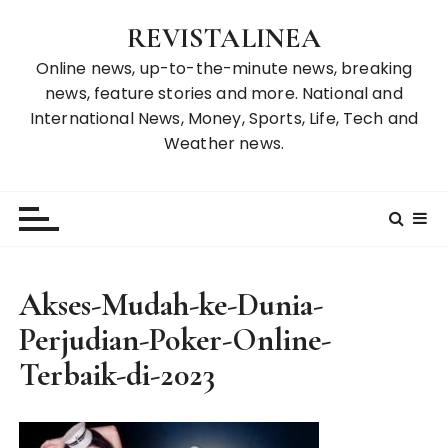
S
REVISTALINEA
k
i
Online news, up-to-the-minute news, breaking
p
news, feature stories and more. National and
t
International News, Money, Sports, Life, Tech and
o
Weather news.
c
o
n
t
e
n
Akses-Mudah-ke-Dunia-
t
Perjudian-Poker-Online-
Terbaik-di-2023