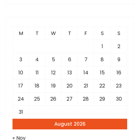
r
c
h
f
M
T
W
T
F
S
S
o
r
1
2
:
3
4
5
6
7
8
9
10
11
12
13
14
15
16
17
18
19
20
21
22
23
24
25
26
27
28
29
30
31
August 2026
« Nov