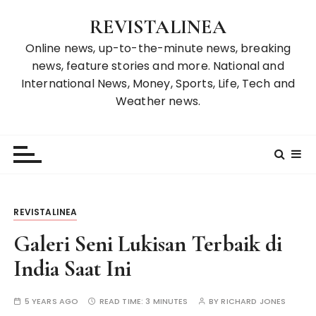
S
REVISTALINEA
k
i
Online news, up-to-the-minute news, breaking
p
news, feature stories and more. National and
t
International News, Money, Sports, Life, Tech and
o
Weather news.
c
o
n
t
e
n
REVISTALINEA
t
Galeri Seni Lukisan Terbaik di
India Saat Ini
5 YEARS AGO
READ TIME:
3 MINUTES
BY
RICHARD JONES