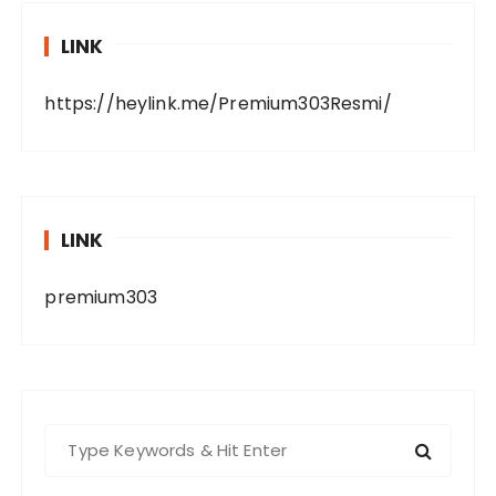
LINK
https://heylink.me/Premium303Resmi/
LINK
premium303
S
e
a