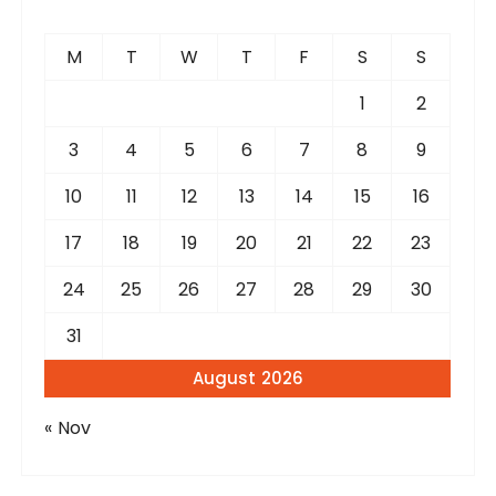
h
f
M
T
W
T
F
S
S
o
r
1
2
:
3
4
5
6
7
8
9
10
11
12
13
14
15
16
17
18
19
20
21
22
23
24
25
26
27
28
29
30
31
August 2026
« Nov