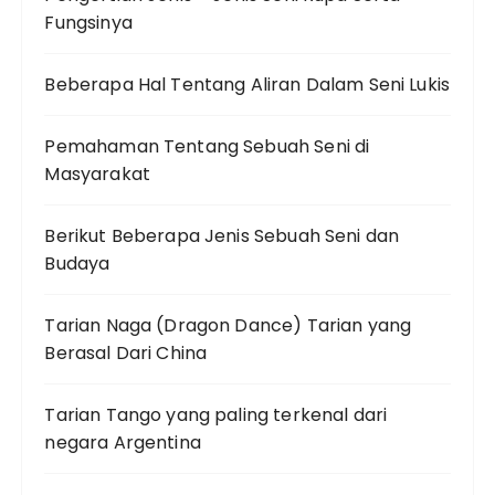
Fungsinya
Beberapa Hal Tentang Aliran Dalam Seni Lukis
Pemahaman Tentang Sebuah Seni di
Masyarakat
Berikut Beberapa Jenis Sebuah Seni dan
Budaya
Tarian Naga (Dragon Dance) Tarian yang
Berasal Dari China
Tarian Tango yang paling terkenal dari
negara Argentina