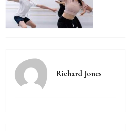
Richard Jones