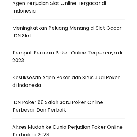
Agen Perjudian Slot Online Tergacor di
Indonesia
Meningkatkan Peluang Menang di Slot Gacor
IDN Slot
Tempat Permain Poker Online Terpercaya di
2023
Kesuksesan Agen Poker dan Situs Judi Poker
di Indonesia
IDN Poker 88 Salah Satu Poker Online
Terbesar Dan Terbaik
Akses Mudah ke Dunia Perjudian Poker Online
Terbaik di 2023