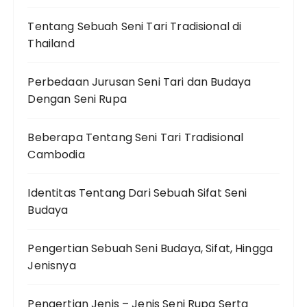
Tentang Sebuah Seni Tari Tradisional di
Thailand
Perbedaan Jurusan Seni Tari dan Budaya
Dengan Seni Rupa
Beberapa Tentang Seni Tari Tradisional
Cambodia
Identitas Tentang Dari Sebuah Sifat Seni
Budaya
Pengertian Sebuah Seni Budaya, Sifat, Hingga
Jenisnya
Pengertian Jenis – Jenis Seni Rupa Serta