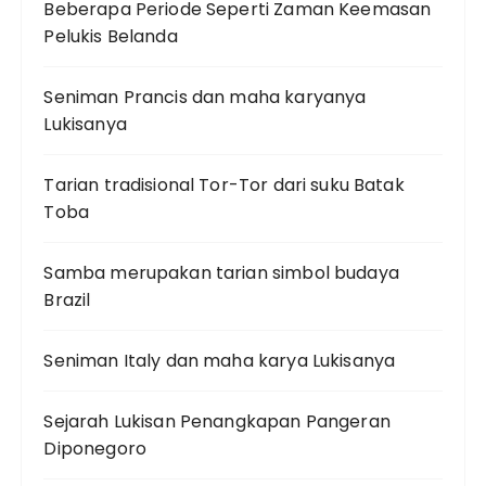
Beberapa Periode Seperti Zaman Keemasan
Pelukis Belanda
Seniman Prancis dan maha karyanya
Lukisanya
Tarian tradisional Tor-Tor dari suku Batak
Toba
Samba merupakan tarian simbol budaya
Brazil
Seniman Italy dan maha karya Lukisanya
Sejarah Lukisan Penangkapan Pangeran
Diponegoro