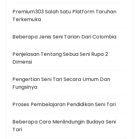
Premium303 Salah Satu Platform Taruhan
Terkemuka
Beberapa Jenis Seni Tarian Dari Colombia
Penjelasan Tentang Sebua Seni Rupa 2
Dimensi
Pengertian Seni Tari Secara Umum Dan
Fungsinya
Proses Pembelajaran Pendidikan Seni Tari
Beberapa Cara Menlindungin Budaya Seni
Tari