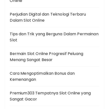
Online
Perjudian Digital dan Teknologi Terbaru
Dalam Slot Online
Tips dan Trik yang Berguna Dalam Permainan
Slot
Bermain Slot Online Progresif Peluang
Menang Sangat Besar
Cara Mengoptimalkan Bonus dan
Kemenangan
Premium303 Tempatnya Slot Online yang
Sangat Gacor