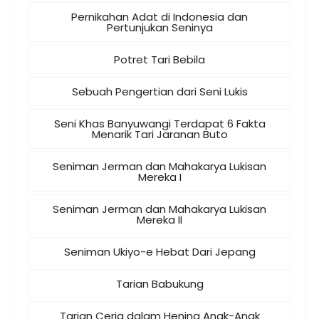
Pernikahan Adat di Indonesia dan
Pertunjukan Seninya
Potret Tari Bebila
Sebuah Pengertian dari Seni Lukis
Seni Khas Banyuwangi Terdapat 6 Fakta
Menarik Tari Jaranan Buto
Seniman Jerman dan Mahakarya Lukisan
Mereka I
Seniman Jerman dan Mahakarya Lukisan
Mereka II
Seniman Ukiyo-e Hebat Dari Jepang
Tarian Babukung
Tarian Ceria dalam Hening Anak-Anak