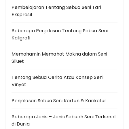
Pembelajaran Tentang Sebua Seni Tari
Ekspresif
Beberapa Penjelasan Tentang Sebua Seni
Kaligrafi
Memahamin Memahat Makna dalam Seni
Siluet
Tentang Sebua Cerita Atau Konsep Seni
Vinyet
Penjelasan Sebua Seni Kartun & Karikatur
Beberapa Jenis – Jenis Sebuah Seni Terkenal
di Dunia