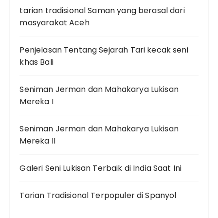
tarian tradisional Saman yang berasal dari
masyarakat Aceh
Penjelasan Tentang Sejarah Tari kecak seni
khas Bali
Seniman Jerman dan Mahakarya Lukisan
Mereka I
Seniman Jerman dan Mahakarya Lukisan
Mereka II
Galeri Seni Lukisan Terbaik di India Saat Ini
Tarian Tradisional Terpopuler di Spanyol