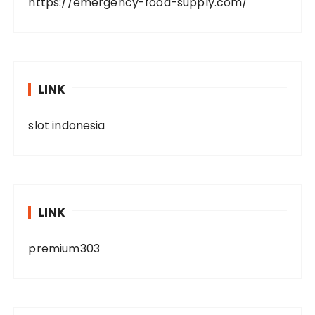
https://emergency-food-supply.com/
LINK
slot indonesia
LINK
premium303