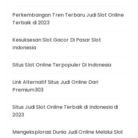
Perkembangan Tren Terbaru Judi Slot Online
Terbaik di 2023
Kesuksesan Slot Gacor Di Pasar Slot
Indonesia
Situs Slot Online Terpopuler Di Indonesia
Link Alternatif Situs Judi Online Dari
Premium303
Situs Judi Slot Online Terbaik di Indonesia di
2023
Mengeksplorasi Dunia Judi Online Melalui Slot