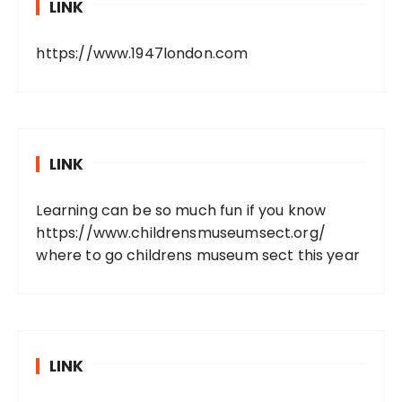
LINK
https://www.1947london.com
LINK
Learning can be so much fun if you know
https://www.childrensmuseumsect.org/
where to go childrens museum sect this year
LINK