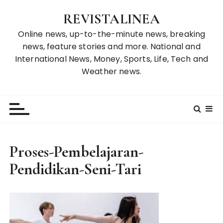
S
REVISTALINEA
k
i
Online news, up-to-the-minute news, breaking
p
news, feature stories and more. National and
t
International News, Money, Sports, Life, Tech and
o
Weather news.
c
o
n
t
e
n
Proses-Pembelajaran-
t
Pendidikan-Seni-Tari