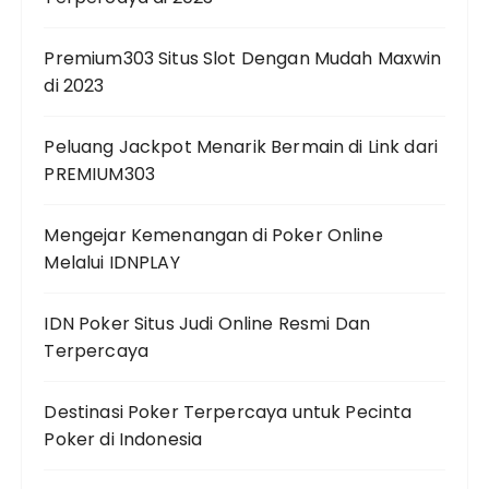
Premium303 Situs Slot Dengan Mudah Maxwin
di 2023
Peluang Jackpot Menarik Bermain di Link dari
PREMIUM303
Mengejar Kemenangan di Poker Online
Melalui IDNPLAY
IDN Poker Situs Judi Online Resmi Dan
Terpercaya
Destinasi Poker Terpercaya untuk Pecinta
Poker di Indonesia