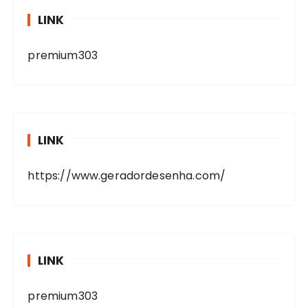
LINK
premium303
LINK
https://www.geradordesenha.com/
LINK
premium303