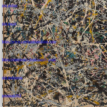
slot online
Link
slot gacor
Link
https://www.creeksidelandsinn.com/
Link
https://emergency-food-supply.com/
Link
slot indonesia
Link
premium303
Link