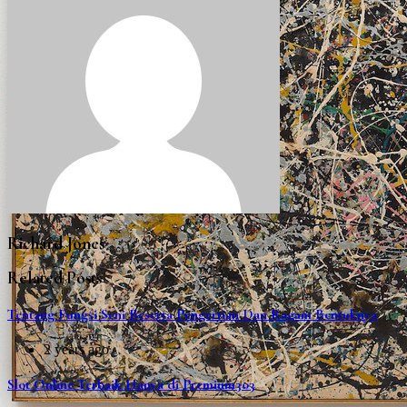
Richard Jones
Related Posts
Tentang Fungsi Seni Beserta Pengertian Dan Ragam Bentuknya
2 years ago
Slot Online Terbaik Hanya di Premium303