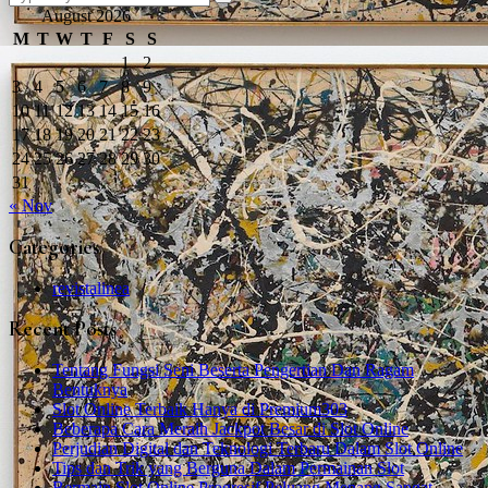
for:
August 2026
M
T
W
T
F
S
S
1
2
3
4
5
6
7
8
9
10
11
12
13
14
15
16
17
18
19
20
21
22
23
24
25
26
27
28
29
30
31
« Nov
Categories
revistalinea
Recent Posts
Tentang Fungsi Seni Beserta Pengertian Dan Ragam
Bentuknya
Slot Online Terbaik Hanya di Premium303
Beberapa Cara Meraih Jackpot Besar di Slot Online
Perjudian Digital dan Teknologi Terbaru Dalam Slot Online
Tips dan Trik yang Berguna Dalam Permainan Slot
Bermain Slot Online Progresif Peluang Menang Sangat