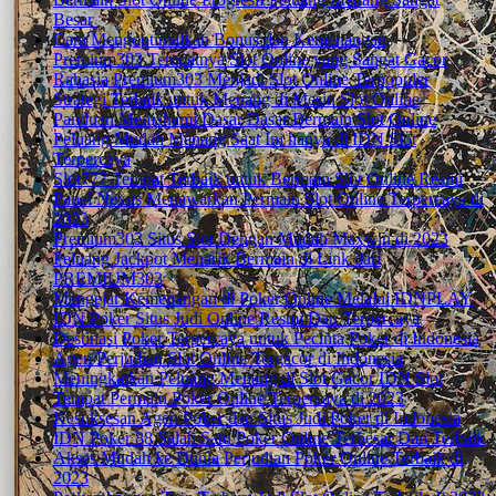
Besar
Cara Mengoptimalkan Bonus dan Kemenangan
Premium303 Tempatnya Slot Online yang Sangat Gacor
Rahasia Premium303 Menjadi Slot Online Terpopuler
Strategi Terbaik untuk Menang di Mesin Slot Online
Panduan Memahami Dasar Dasar Bermain Slot Online
Peluang Mudah Menang Saat Ini hanya di IDN Slot
Terpercaya
Slot777 Tempat Terbaik untuk Bermain Slot Online Resmi
Panel Nexus Menawarkan Permain Slot Online Terpercaya di
2023
Premium303 Situs Slot Dengan Mudah Maxwin di 2023
Peluang Jackpot Menarik Bermain di Link dari
PREMIUM303
Mengejar Kemenangan di Poker Online Melalui IDNPLAY
IDN Poker Situs Judi Online Resmi Dan Terpercaya
Destinasi Poker Terpercaya untuk Pecinta Poker di Indonesia
Agen Perjudian Slot Online Tergacor di Indonesia
Meningkatkan Peluang Menang di Slot Gacor IDN Slot
Tempat Permain Poker Online Terpercaya di 2023
Kesuksesan Agen Poker dan Situs Judi Poker di Indonesia
IDN Poker 88 Salah Satu Poker Online Terbesar Dan Terbaik
Akses Mudah ke Dunia Perjudian Poker Online Terbaik di
2023