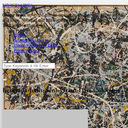
Skip
REVISTALINEA
to
content
Online news, up-to-the-minute news, breaking news, feature stories
and more. National and International News, Money, Sports, Life,
Tech and Weather news.
Home
Sebuah Seni Lukis.
Unsur-Unsur Seni Lukis
Privacy Policy
Search
for:
Beberapa-Jenis-Seni-Tarian-Dari-Colombia