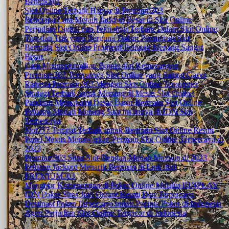
Bentuknya
Slot Online Terbaik Hanya di Premium303
Beberapa Cara Meraih Jackpot Besar di Slot Online
Perjudian Digital dan Teknologi Terbaru Dalam Slot Online
Tips dan Trik yang Berguna Dalam Permainan Slot
Bermain Slot Online Progresif Peluang Menang Sangat
Besar
Cara Mengoptimalkan Bonus dan Kemenangan
Premium303 Tempatnya Slot Online yang Sangat Gacor
Rahasia Premium303 Menjadi Slot Online Terpopuler
Strategi Terbaik untuk Menang di Mesin Slot Online
Panduan Memahami Dasar Dasar Bermain Slot Online
Peluang Mudah Menang Saat Ini hanya di IDN Slot
Terpercaya
Slot777 Tempat Terbaik untuk Bermain Slot Online Resmi
Panel Nexus Menawarkan Permain Slot Online Terpercaya di
2023
Premium303 Situs Slot Dengan Mudah Maxwin di 2023
Peluang Jackpot Menarik Bermain di Link dari
PREMIUM303
Mengejar Kemenangan di Poker Online Melalui IDNPLAY
IDN Poker Situs Judi Online Resmi Dan Terpercaya
Destinasi Poker Terpercaya untuk Pecinta Poker di Indonesia
Agen Perjudian Slot Online Tergacor di Indonesia