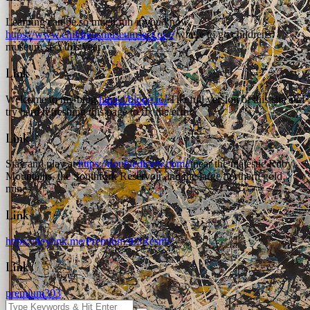
Learning can be so much fun if you know
https://www.childrensmuseumsect.org/
where to go childrens
museum sect this year
Link
Welcome to my blog
https://bloog.io/
The full version of this site and
try hard refreshing this page to fix the error.
Link
Stay and play at
https://doubledicerv.com//
near the majestic Ruby
Mountains, the Southfork Reservoir and the large northern gold
mines
Link
https://heylink.me/Premium303Resmi/
Link
premium303
Search