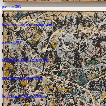
premium303
Link
https://www.geradordesenha.com/
Link
premium303
Link
https://www.premium303.shop/
Link
https://premium303.cymru/
Link
https://www.1947london.com
Link