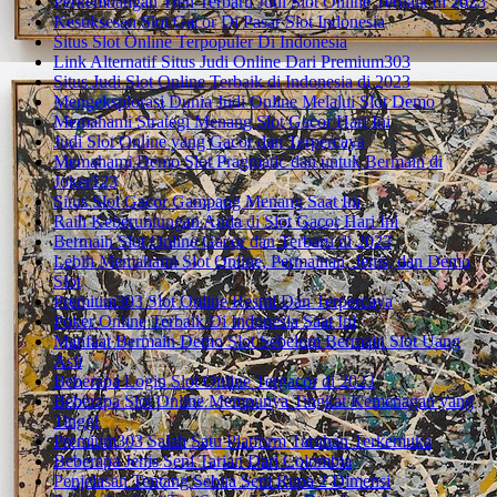
Perkembangan Tren Terbaru Judi Slot Online Terbaik di 2023
Kesuksesan Slot Gacor Di Pasar Slot Indonesia
Situs Slot Online Terpopuler Di Indonesia
Link Alternatif Situs Judi Online Dari Premium303
Situs Judi Slot Online Terbaik di Indonesia di 2023
Mengeksplorasi Dunia Judi Online Melalui Slot Demo
Memahami Strategi Menang Slot Gacor Hari Ini
Judi Slot Online yang Gacor dan Terpercaya
Memahami Demo Slot Pragmatic dan untuk Bermain di
Joker123
Situs Slot Gacor Gampang Menang Saat Ini
Raih Keberuntungan Anda di Slot Gacor Hari Ini
Bermain Slot Online Gacor dan Terbaru di 2023
Lebih Memahami Slot Online, Permainan, Jenis, dan Demo
Slot
Premium303 Slot Online Resmi Dan Terpercaya
Poker Online Terbaik Di Indonesia Saat Ini
Manfaat Bermain Demo Slot Sebelom Bermain Slot Uang
Asli
Beberapa Login Slot Online Tergacor di 2023
Beberapa Slot Online Mempunya Tingkat Kemenagan yang
Tinggi
Premium303 Salah Satu Platform Taruhan Terkemuka
Beberapa Jenis Seni Tarian Dari Colombia
Penjelasan Tentang Sebua Seni Rupa 2 Dimensi