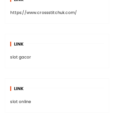
https://www.crossstitchuk.com/
LINK
slot gacor
LINK
slot online