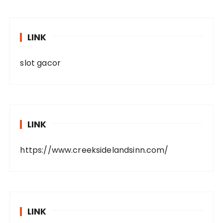
LINK
slot gacor
LINK
https://www.creeksidelandsinn.com/
LINK