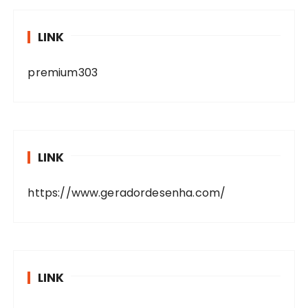
LINK
premium303
LINK
https://www.geradordesenha.com/
LINK