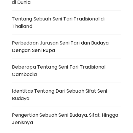
di Dunia
Tentang Sebuah Seni Tari Tradisional di
Thailand
Perbedaan Jurusan Seni Tari dan Budaya
Dengan Seni Rupa
Beberapa Tentang Seni Tari Tradisional
Cambodia
Identitas Tentang Dari Sebuah Sifat Seni
Budaya
Pengertian Sebuah Seni Budaya, Sifat, Hingga
Jenisnya