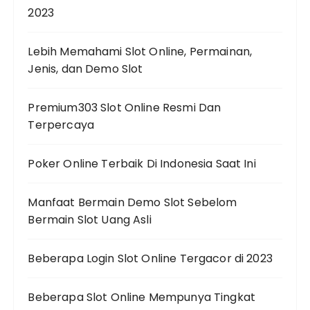
2023
Lebih Memahami Slot Online, Permainan,
Jenis, dan Demo Slot
Premium303 Slot Online Resmi Dan
Terpercaya
Poker Online Terbaik Di Indonesia Saat Ini
Manfaat Bermain Demo Slot Sebelom
Bermain Slot Uang Asli
Beberapa Login Slot Online Tergacor di 2023
Beberapa Slot Online Mempunya Tingkat