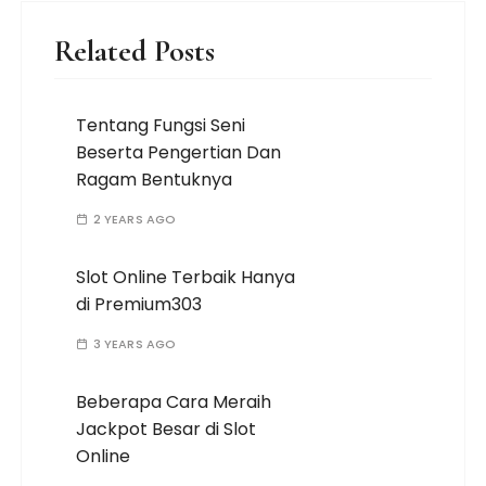
Related Posts
Tentang Fungsi Seni
Beserta Pengertian Dan
Ragam Bentuknya
2 YEARS AGO
Slot Online Terbaik Hanya
di Premium303
3 YEARS AGO
Beberapa Cara Meraih
Jackpot Besar di Slot
Online