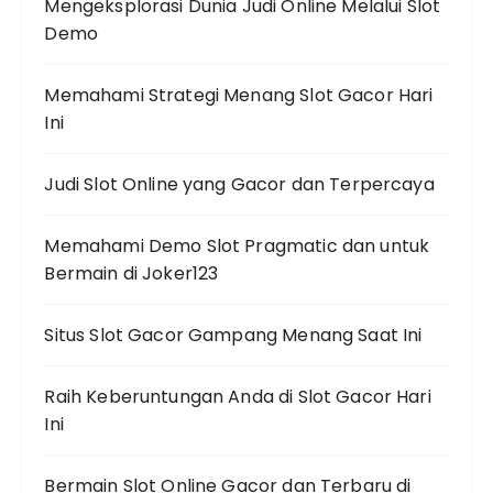
Mengeksplorasi Dunia Judi Online Melalui Slot
Demo
Memahami Strategi Menang Slot Gacor Hari
Ini
Judi Slot Online yang Gacor dan Terpercaya
Memahami Demo Slot Pragmatic dan untuk
Bermain di Joker123
Situs Slot Gacor Gampang Menang Saat Ini
Raih Keberuntungan Anda di Slot Gacor Hari
Ini
Bermain Slot Online Gacor dan Terbaru di