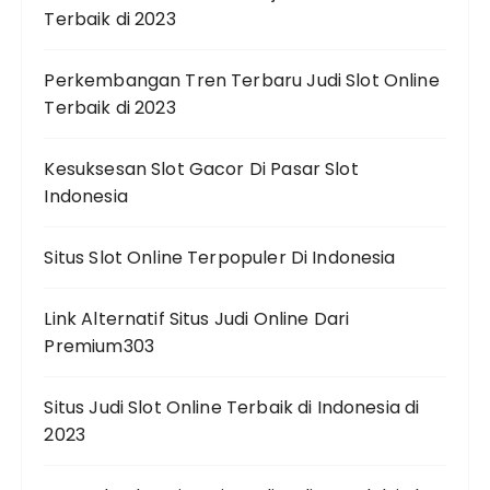
Terbaik di 2023
Perkembangan Tren Terbaru Judi Slot Online
Terbaik di 2023
Kesuksesan Slot Gacor Di Pasar Slot
Indonesia
Situs Slot Online Terpopuler Di Indonesia
Link Alternatif Situs Judi Online Dari
Premium303
Situs Judi Slot Online Terbaik di Indonesia di
2023