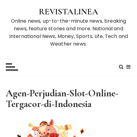
S
REVISTALINEA
k
i
Online news, up-to-the-minute news, breaking
p
news, feature stories and more. National and
t
International News, Money, Sports, Life, Tech and
o
Weather news.
c
o
n
t
e
n
Agen-Perjudian-Slot-Online-
t
Tergacor-di-Indonesia