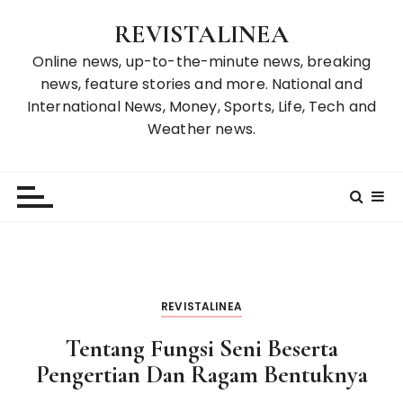
S
REVISTALINEA
k
i
Online news, up-to-the-minute news, breaking
p
news, feature stories and more. National and
t
International News, Money, Sports, Life, Tech and
o
Weather news.
c
o
n
t
e
n
t
REVISTALINEA
Tentang Fungsi Seni Beserta
Pengertian Dan Ragam Bentuknya